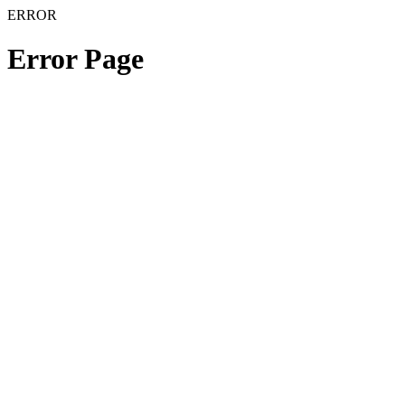
ERROR
Error Page