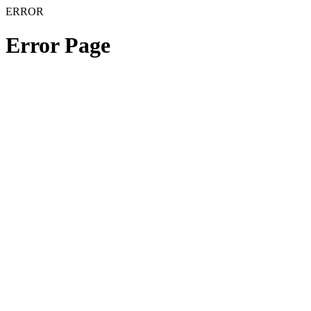
ERROR
Error Page