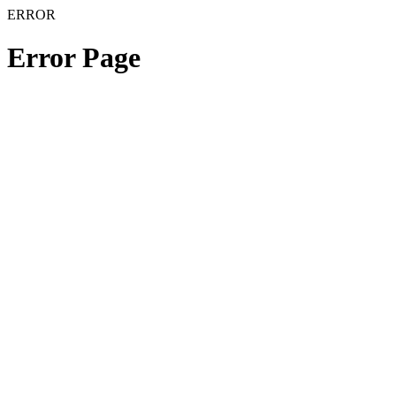
ERROR
Error Page