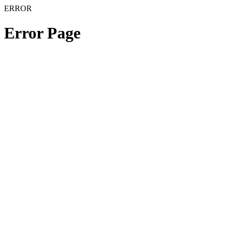
ERROR
Error Page