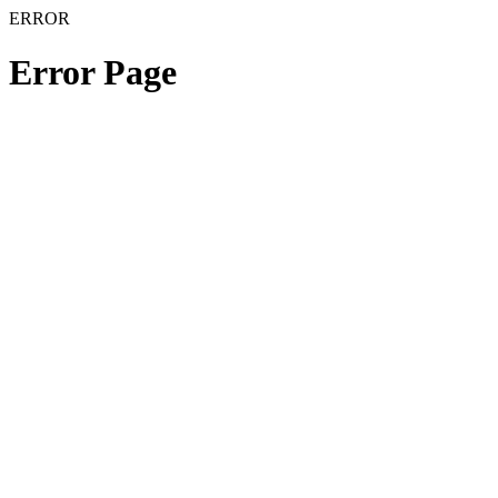
ERROR
Error Page