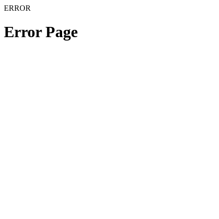
ERROR
Error Page