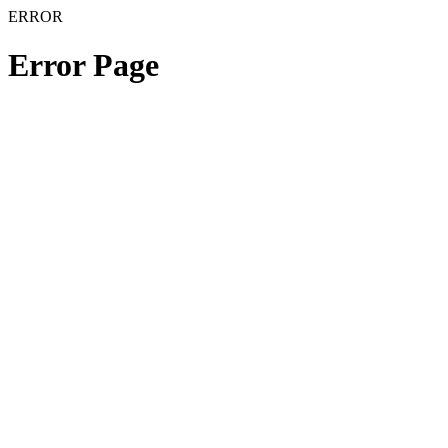
ERROR
Error Page