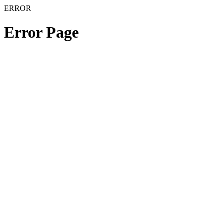
ERROR
Error Page