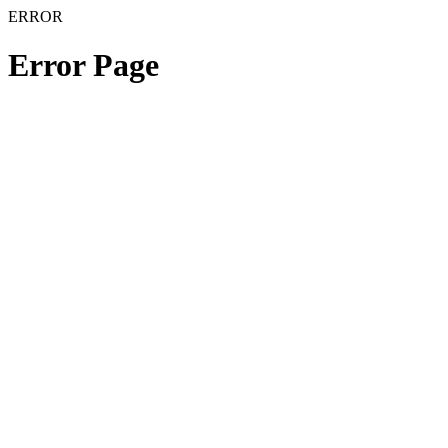
ERROR
Error Page