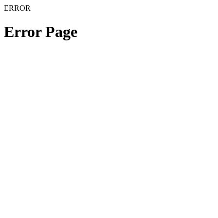
ERROR
Error Page