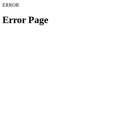
ERROR
Error Page