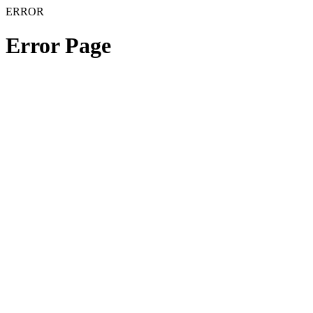
ERROR
Error Page