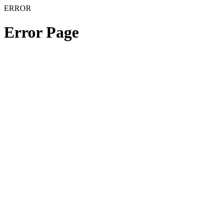
ERROR
Error Page