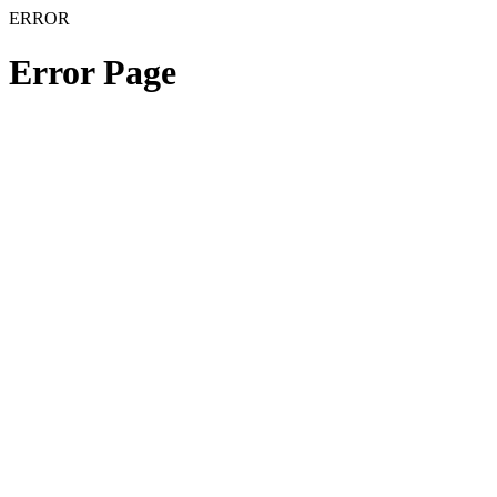
ERROR
Error Page