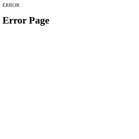
ERROR
Error Page