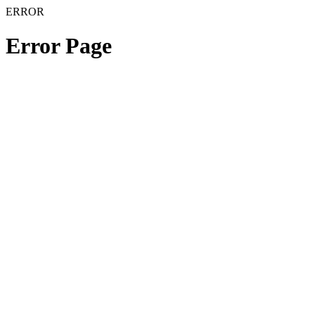
ERROR
Error Page