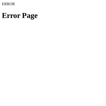
ERROR
Error Page