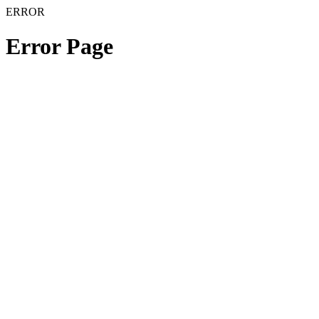
ERROR
Error Page