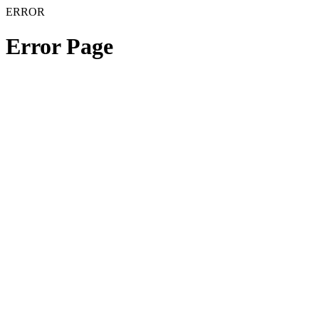
ERROR
Error Page