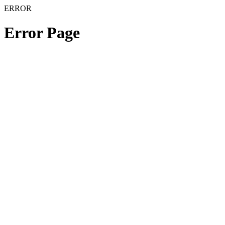
ERROR
Error Page