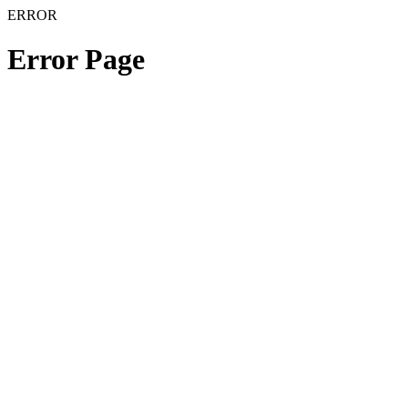
ERROR
Error Page