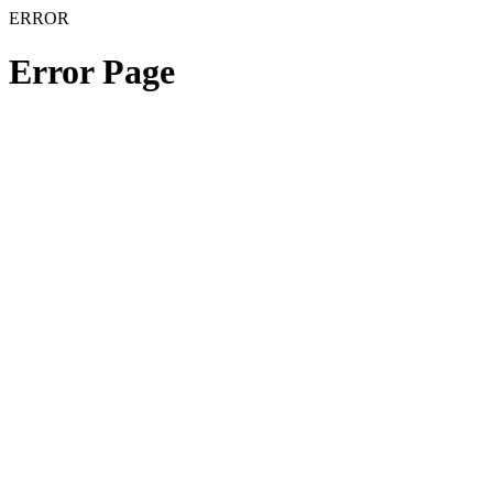
ERROR
Error Page