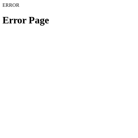
ERROR
Error Page