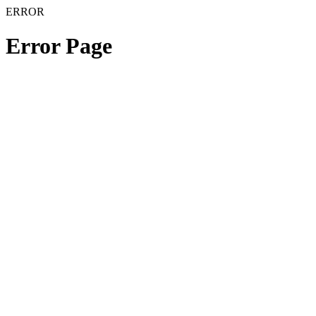
ERROR
Error Page