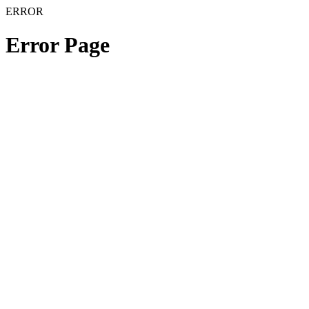
ERROR
Error Page