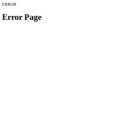
ERROR
Error Page