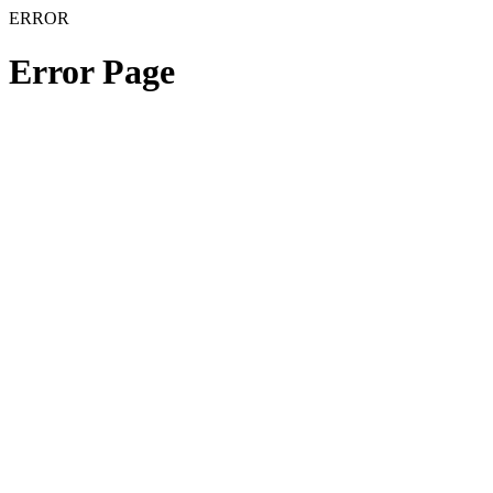
ERROR
Error Page