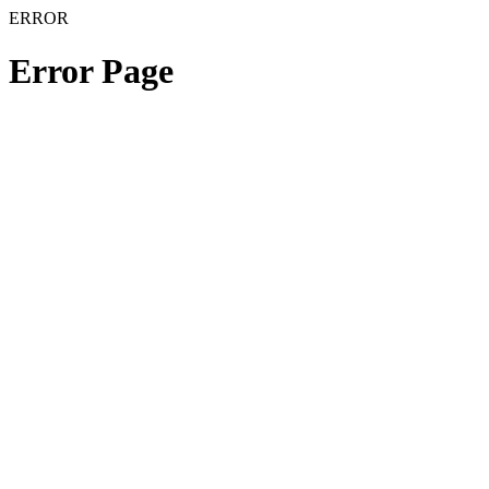
ERROR
Error Page