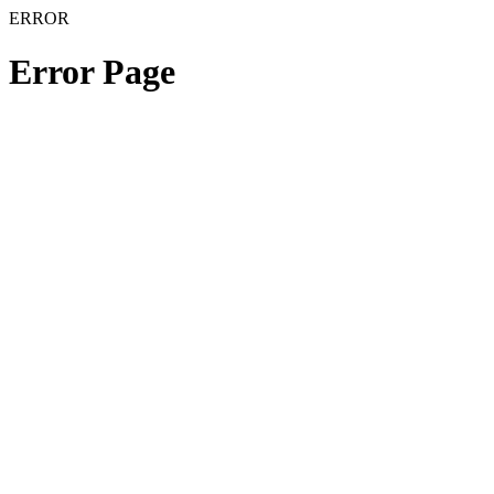
ERROR
Error Page