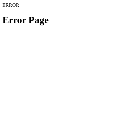
ERROR
Error Page