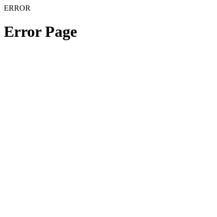
ERROR
Error Page