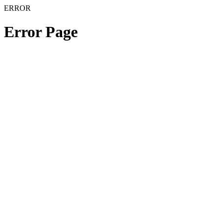
ERROR
Error Page