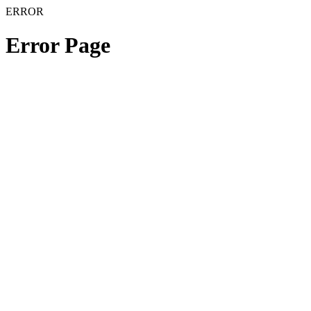
ERROR
Error Page