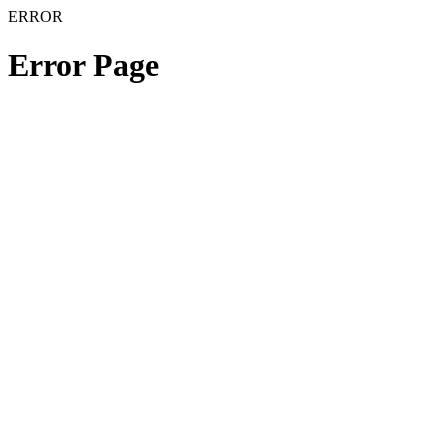
ERROR
Error Page