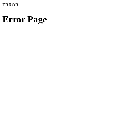
ERROR
Error Page