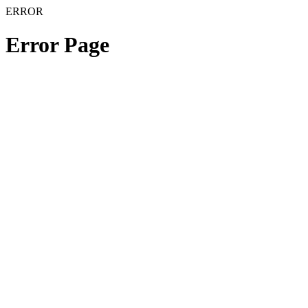
ERROR
Error Page