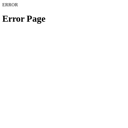
ERROR
Error Page