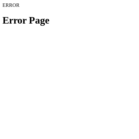
ERROR
Error Page