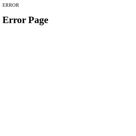
ERROR
Error Page