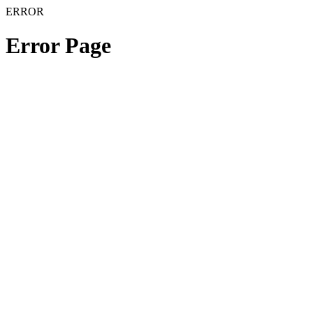
ERROR
Error Page