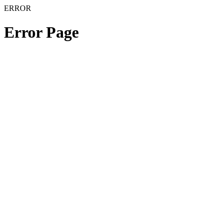
ERROR
Error Page