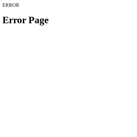
ERROR
Error Page