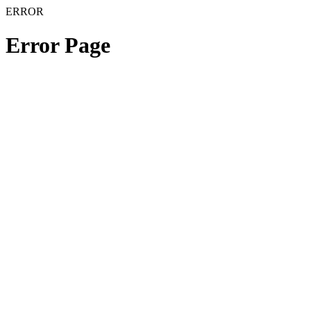
ERROR
Error Page