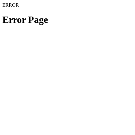
ERROR
Error Page