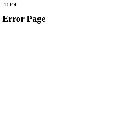
ERROR
Error Page