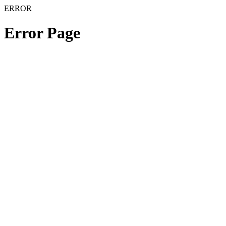
ERROR
Error Page