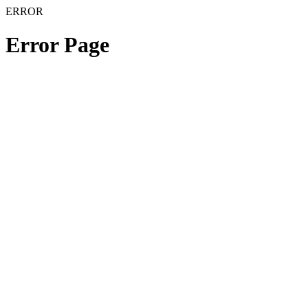
ERROR
Error Page