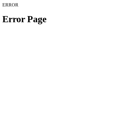
ERROR
Error Page