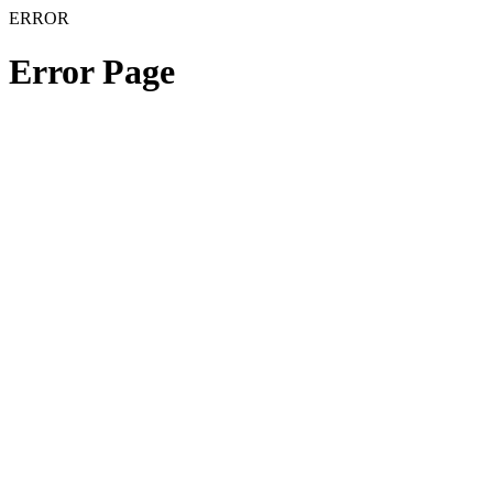
ERROR
Error Page