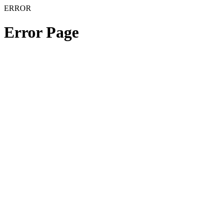
ERROR
Error Page